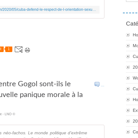
http://mouvementcommuniste.over-blog.com/2020/05/cuba-defend-le-respect-de-l-orientation-sexuelle-et-de-l-identite-de-genre.html
Caté
Ho
Mo
t
1
Cu
20
Wo
entre Gogol sont-ils le
…
Cu
velle panique morale à la
Ho
Ex
ent - LNO ©
20
Co
 néo-fachos. Le monde politique d’extrême