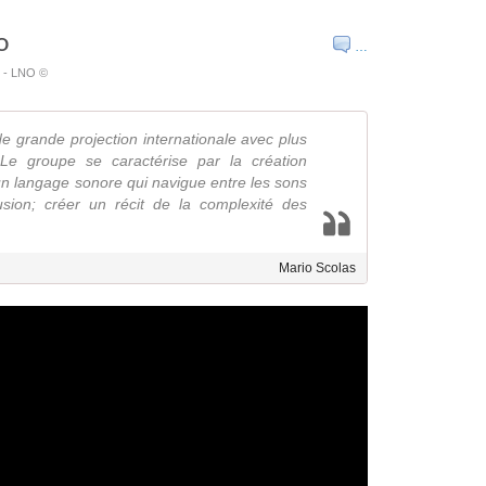
o
…
nt - LNO ©
 grande projection internationale avec plus
 Le groupe se caractérise par la création
n langage sonore qui navigue entre les sons
fusion; créer un récit de la complexité des
Mario Scolas