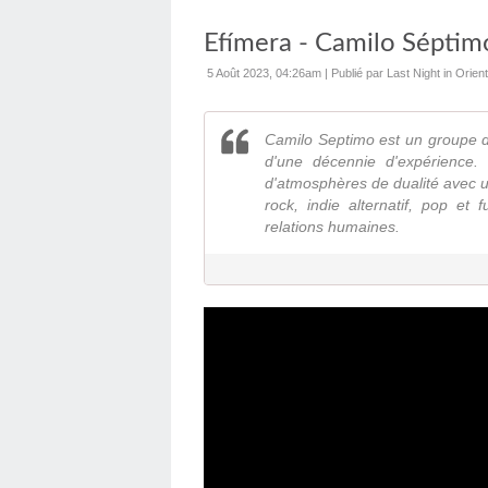
Efímera - Camilo Séptim
5 Août 2023, 04:26am
|
Publié par Last Night in Orie
Camilo Septimo est un groupe de
d'une décennie d'expérience.
d'atmosphères de dualité avec u
rock, indie alternatif, pop et 
relations humaines.