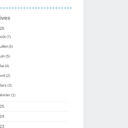
ives
26
oût
(7)
uillet
(5)
uin
(5)
ai
(4)
vril
(2)
ars
(3)
évrier
(1)
25
24
23