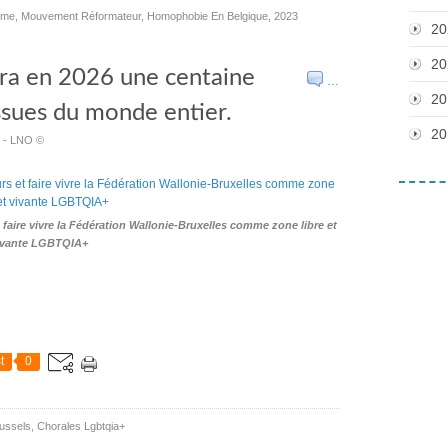
sme
,
Mouvement Réformateur
,
Homophobie En Belgique
,
2023
20
20
ra en 2026 une centaine
…
20
sues du monde entier.
20
nt - LNO ©
faire vivre la Fédération Wallonie-Bruxelles comme zone libre et
ivante LGBTQIA+
t
0
ussels
,
Chorales Lgbtqia+