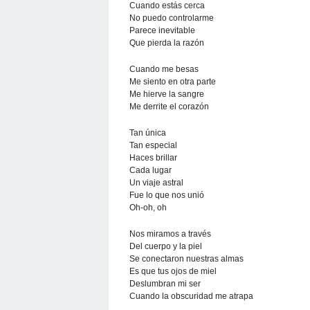
Cuando estás cerca
No puedo controlarme
Parece inevitable
Que pierda la razón
Cuando me besas
Me siento en otra parte
Me hierve la sangre
Me derrite el corazón
Tan única
Tan especial
Haces brillar
Cada lugar
Un viaje astral
Fue lo que nos unió
Oh-oh, oh
Nos miramos a través
Del cuerpo y la piel
Se conectaron nuestras almas
Es que tus ojos de miel
Deslumbran mi ser
Cuando la obscuridad me atrapa