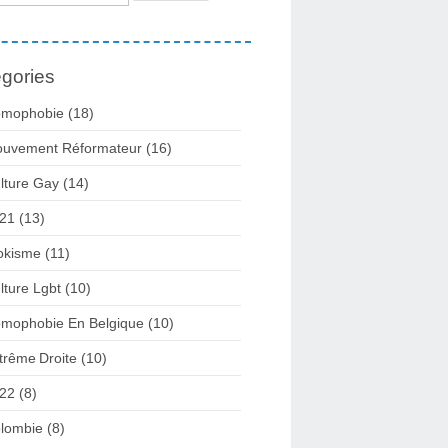
gories
mophobie
(18)
uvement Réformateur
(16)
lture Gay
(14)
21
(13)
kisme
(11)
lture Lgbt
(10)
mophobie En Belgique
(10)
trême Droite
(10)
22
(8)
lombie
(8)