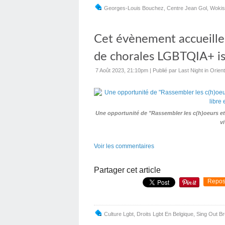
Georges-Louis Bouchez
,
Centre Jean Gol
,
Woki
Cet évènement accueille
de chorales LGBTQIA+ is
7 Août 2023, 21:10pm
|
Publié par Last Night in Orie
Une opportunité de "Rassembler les c(h)oeurs et 
v
Voir les commentaires
Partager cet article
Repos
Culture Lgbt
,
Droits Lgbt En Belgique
,
Sing Out Br