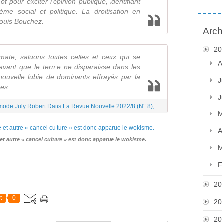
ot pour exciter l’opinion publique, identifiant
ème social et politique. La droitisation en
Louis Bouchez.
Arch
20
ate, saluons toutes celles et ceux qui se
A
avant que le terme ne disparaisse dans les
nouvelle lubie de dominants effrayés par la
J
ges.
J
Le wokisme, la nouvelle panique morale à la mode July Robert Dans La Revue Nouvelle 2022/8 (N° 8), pages 5 à 7
M
A
et autre « cancel culture » est donc apparue le wokisme.
M
F
20
t
0
20
20