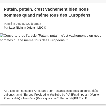
Putain, putain, c’est vachement bien nous
sommes quand même tous des Européens.
Publié le 26/04/2022 à 08:32
Par
Last Night in Orient - LNO ©
A l’exception notable d’Arno, rares sont les artistes de rock ou de variétés
qui ont chanté l’Europe Provided to YouTube by PIASPutain putain (Version
Piano - Voix) · ArnoVivre (Parce que - La Collection)℗ [PIAS] - LE
LABELReleased on: 2021-05-21Featured...