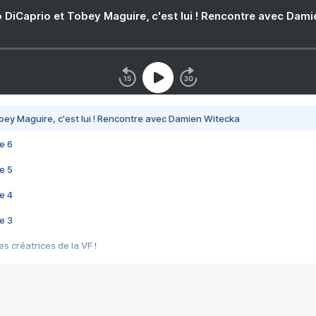
 DiCaprio et Tobey Maguire, c'est lui ! Rencontre avec Dam
bey Maguire, c'est lui ! Rencontre avec Damien Witecka
e 6
e 5
e 4
e 3
s créatrices de la VF !
e 2
e 1