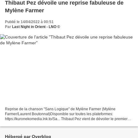
Thibaut Pez dévoile une reprise fabuleuse de
Mylène Farmer
Publié le 14/04/2022 à 00:51
Par
Last Night in Orient - LNO ©
Reprise de la chanson "Sans Logique" de Mylène Farmer (Mylène
Farmer/Laurent Boutonnat)Disponible sur toutes les plateformes:
https://kuronekomedia.lnk.to/Sa... Thibaut Pez vient de dévoiler le premier
extrait de son prochain EP " Soleil noir ", une reprise...
Hébergé par Overblog