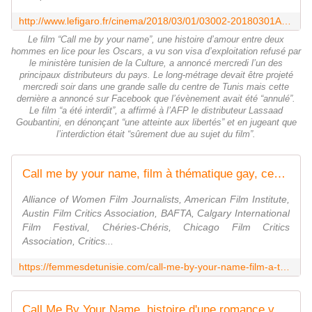
http://www.lefigaro.fr/cinema/2018/03/01/03002-20180301ARTFIG00160--call-me-by-your-name-en-lice-pour-les-oscars-le-film-est-interdit-en-tunisie.php
Le film “Call me by your name”, une histoire d’amour entre deux
hommes en lice pour les Oscars, a vu son visa d’exploitation refusé par
le ministère tunisien de la Culture, a annoncé mercredi l’un des
principaux distributeurs du pays. Le long-métrage devait être projeté
mercredi soir dans une grande salle du centre de Tunis mais cette
dernière a annoncé sur Facebook que l’évènement avait été “annulé”.
Le film “a été interdit”, a affirmé à l’AFP le distributeur Lassaad
Goubantini, en dénonçant “une atteinte aux libertés” et en jugeant que
l’interdiction était “sûrement due au sujet du film”.
Call me by your name, film à thématique gay, censuré par le ministère des Affaires culturelles
Alliance of Women Film Journalists, American Film Institute,
Austin Film Critics Association, BAFTA, Calgary International
Film Festival, Chéries-Chéris, Chicago Film Critics
Association, Critics...
https://femmesdetunisie.com/call-me-by-your-name-film-a-thematique-gay-censure-par-le-ministere-des-affaires-culturelles-2/
Call Me By Your Name, histoire d'une romance vacancière - LNO